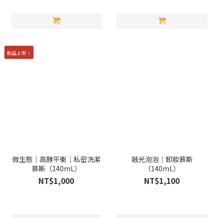
新品上市！
微生態｜高酵平衡｜私密洗潔
融光泡泡｜卸妝慕斯
慕斯（140mL）
（140mL）
NT$1,000
NT$1,100