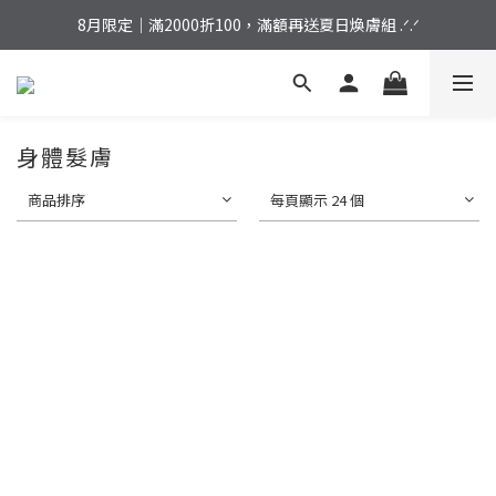
加入會員｜結帳立享 ７５折，首購免運再拿好禮！
8月限定｜滿2000折100，滿額再送夏日煥膚組 .ᐟ.ᐟ
加入會員｜結帳立享 ７５折，首購免運再拿好禮！
身體髮膚
商品排序
每頁顯示 24 個