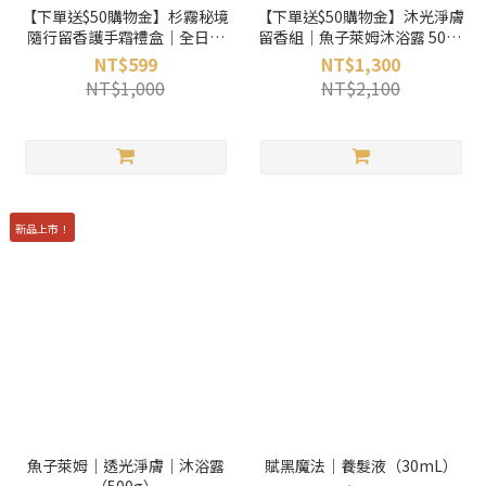
【下單送$50購物金】杉霧秘境
【下單送$50購物金】沐光淨膚
隨行留香護手霜禮盒｜全日防
留香組｜魚子萊姆沐浴露 500g
禦護手霜 50ml + 皮革掛繩｜送
+ 送杉霧秘境香膏 30g + 品牌不
NT$599
NT$1,300
禮推薦
鏽鋼杯 300ml
NT$1,000
NT$2,100
新品上市！
魚子萊姆｜透光淨膚｜沐浴露
賦黑魔法｜養髮液（30mL）