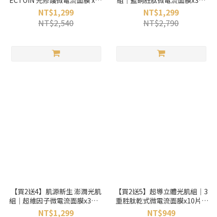
ECTOIN 光修護微電流面膜 x10
組｜藍銅胜肽微電流面膜x3片
片 + 送微生態抗曬露 7mL + 奇
+微生態高酵微電流面膜x3片 +
NT$1,299
NT$1,299
蹟修護霜 5g x2
送 B02 無痕充電劑30ml
NT$2,540
NT$2,790
【買2送4】肌源新生 澎潤光肌
【買2送5】超導立體光肌組｜3
組｜超維因子微電流面膜x3片 +
重胜肽乾式微電流面膜x10片 +
PDRN 微電流面膜x3片 + 送外
送電光鏡透精萃5條
NT$1,299
NT$949