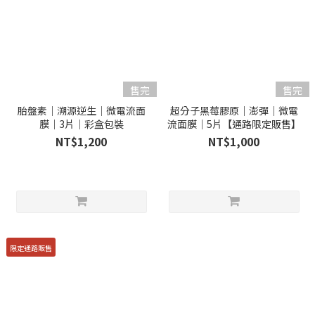
售完
售完
胎盤素｜溯源逆生｜微電流面
超分子黑莓膠原｜澎彈｜微電
膜｜3片｜彩盒包裝
流面膜｜5片【通路限定販售】
NT$1,200
NT$1,000
限定通路販售