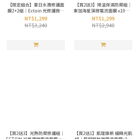
【限定組合】夏日水潤修護面
【買2送3】降溫保濕防禦組｜
膜2+2組｜Ectoin 光修護微電
東加海星藻微電流面膜 x10片 +
流面膜x5片 + 東加海星藻微電
送微生態抗曬露7ml + 冰萃抗老
NT$1,299
NT$1,299
流面膜x5片 + 送胎盤素面霜
水凝霜13gx2
NT$3,240
NT$2,940
5gx2
【買2送3】光熱防禦修護組｜
【買2送1】肌理煥新 細緻光肌