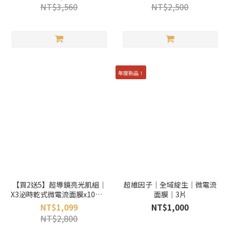
泌體原液2mlx4
NT$3,560
NT$2,500
年度新品！
【買2送5】超導鏡亮光肌組｜
超維因子｜全域綻生｜微電流
X3泌時乾式微電流面膜x10片 +
面膜｜3片
送電光鏡透精萃5條
NT$1,099
NT$1,000
NT$2,800