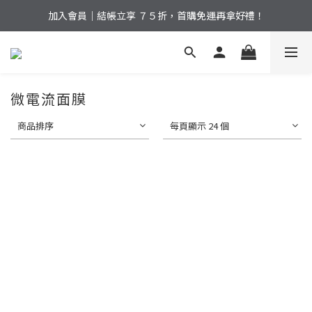
加入會員｜結帳立享 ７５折，首購免運再拿好禮！
加入會員｜結帳立享 ７５折，首購免運再拿好禮！
8月限定｜滿2000折100，滿額再送夏日煥膚組 .ᐟ.ᐟ
加入會員｜結帳立享 ７５折，首購免運再拿好禮！
微電流面膜
商品排序
每頁顯示 24 個