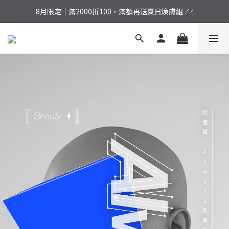
加入會員｜結帳立享 ７５折，首購免運再拿好禮！
8月限定｜滿2000折100，滿額再送夏日煥膚組 .ᐟ.ᐟ
加入會員｜結帳立享 ７５折，首購免運再拿好禮！