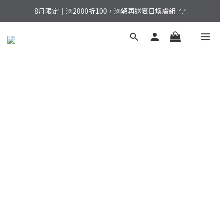
加入會員｜結帳立享 ７５折，首購免運再拿好禮！
8月限定｜滿2000折100，滿額再送夏日煥膚組 .ᐟ.ᐟ
加入會員｜結帳立享 ７５折，首購免運再拿好禮！