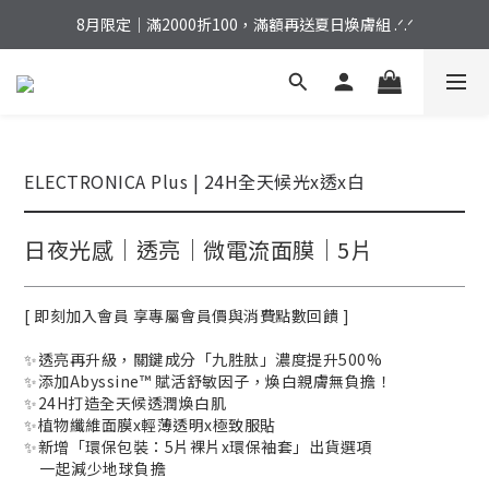
加入會員｜結帳立享 ７５折，首購免運再拿好禮！
8月限定｜滿2000折100，滿額再送夏日煥膚組 .ᐟ.ᐟ
加入會員｜結帳立享 ７５折，首購免運再拿好禮！
ELECTRONICA Plus | 24H全天候光x透x白
日夜光感｜透亮｜微電流面膜｜5片
[ 即刻加入會員 享專屬會員價與消費點數回饋 ]
✨透亮再升級，關鍵成分「九胜肽」濃度提升500%
✨添加Abyssine™ 賦活舒敏因子，煥白親膚無負擔！
✨24H打造全天候透潤煥白肌
✨植物纖維面膜x輕薄透明x極致服貼
✨新增「環保包裝：5片裸片x環保袖套」出貨選項
    一起減少地球負擔