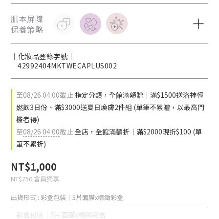
肌本屏障
保養策略
｜化妝品登錄字號｜
42992404MKTWECAPLUS002​
至
08/26 04:00
截止
指定分類，全館滿額贈｜滿$1500送洛神輕
㜣飲3日份、滿$3000送夏日煥膚2件組 (單筆不累贈，以最高門
檻者得)
至
08/26 04:00
截止
全店，全館滿額折｜滿$2000現折$100 (單
筆不累折)
NT$1,000
NT$750
會員獨享
出貨形式
: 彩盒包裝｜5片面膜x精緻彩盒
彩盒包裝｜5片面膜x精緻彩盒