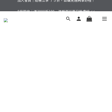
加入會員｜結帳立享 ７５折，首購免運再拿好禮！
8月限定｜滿2000折100，滿額再送夏日煥膚組 .ᐟ.ᐟ
加入會員｜結帳立享 ７５折，首購免運再拿好禮！