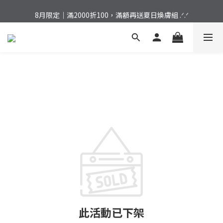
加入會員｜結帳立享 ７５折，首購免運再拿好禮！
8月限定｜滿2000折100，滿額再送夏日煥膚組 .ᐟ.ᐟ
加入會員｜結帳立享 ７５折，首購免運再拿好禮！
此活動已下架